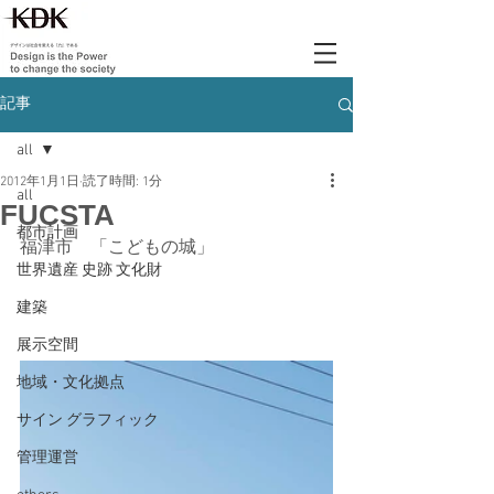
記事
all
2012年1月1日
読了時間: 1分
all
FUCSTA
都市計画
福津市　「こどもの城」
世界遺産 史跡 文化財
建築
展示空間
地域・文化拠点
サイン グラフィック
管理運営