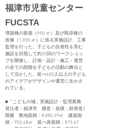
福津市児童センター 
FUCSTA
増築棟の新築（950 ㎡）及び既存棟の
改修（1,350 ㎡）に係る実施設計、工事
監理を行った。子どもの自発性を育む
施設を目指して約20回のワークショッ
プを開催し、計画・設計・施工・運営
の全ての段階を子どもの活動の舞台と
して活かした。延べ400人以上の子ども
のアイデアがデザインや運営に生かさ
れている。
■「こどもの城」実施設計・監理業務
発注者：福津市　構造・規模：鉄骨造2
階建　敷地面積：8,880.39㎡　建築面
積：952.48㎡　延べ床面積：875.47