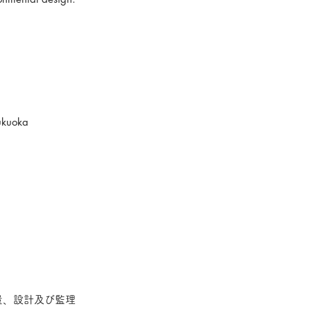
ukuoka
量、設計及び監理