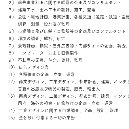
２） 前号事業計画に関する経営の企画及びコンサルタント
３） 建築工事、土木工事の設計、施工、監理
４） 公園・緑地計画、港湾計画、各種交通（道路・鉄道・
調査、測量、設計及び監理
５） 市場調査及び店舗・事務所等の企画及びコンサルタント
６） 環境の調査、解析、研究
７） 景観計画、標識・屋外広告物・内部サインの企画、調査
８） コンピューターによる画像製作
９） 不動産の売買、仲介、賃貸、監理
10） 広告デザイン業
11） 各種催事の企画、立案、運営
12） 商業デザイン、工業デザイン、都市計画、建築、インテ
書籍の出版及び物品の製造、販売、輸出入
13） 商業デザイン、工業デザイン、都市計画、建築、インテ
国内、海外の視察・研修旅行の企画・立案・運営
14） 工業デザインに関する市場調査、企画、設計、監理
15） 全各号に付帯する一切の業務