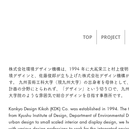
TOP
PROJECT
株式会社環境デザイン機構は、1994 年に大嶌栄三と村上俊
境デザインと、佐藤俊郎が立ち上げた株式会社デザイン機構が
す。 九州芸術工科大学（現九州大学）の出身者を母体として
計画の分野にとらわれず、「デザイン」という切り口で、九州
大学院のような雰囲気で総合デザインを目指す事務所です。
Kankyo Design Kikoh (KDK) Co. was established in 1994. The 
from Kyushu Institute of Design, Department of Environmental D
urban design to small scaled interior and display design, we ha
with various design professions to seek for the integrated envi