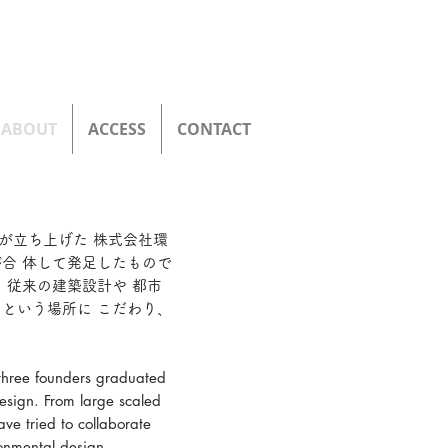
ABOUT
ACCESS
CONTACT
明が立ち上げた 株式会社環
合 体して発足したもので
、従来の建築設計や 都市
という場所に こだわり、
three founders graduated
esign. From large scaled
ve tried to collaborate
ronmental design.