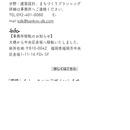
分野：建築設計、まちづくりプランニング
詳細は事務所へご連絡ください。
TEL:
092-401-0080
E-
mail
kdk@kankyo-dk.com
-Info-
​【事務所移転のお知らせ】
大橋​から中央区赤坂へ移転いたしました。
新所在地:〒810-0042 福岡県福岡市中央
区赤坂1-11-16 FD+ 5F
詳しくはこちら
「環境」をトータルにデザインします。
建築を設計する、あるいは計画を作成する、といった単
一的な業務から、人々をとりまく生活空間を総合的かつ
多様な視点から、その「環境」全体をデザインしていき
ます。
「川上」から「川下」まで一貫してデザ
インします。
地域や企業、人々のニーズを拾い上げ、構想、計画、設
計、そして実施と一貫した一つの流れとしてデザインし