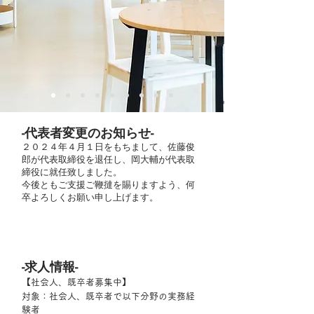
-代表者変更のお知らせ-
２０２４年４月１日をもちまして、佐藤俊
郎が代表取締役を退任し、岡大輔が代表取
締役に就任致しました。
今後ともご支援ご鞭撻を賜りますよう、何
卒よろしくお願い申し上げます。
-求人情報-
​【社会人、既卒者募集中】
対象：社会人、既卒者で以下分野の実務経
験者