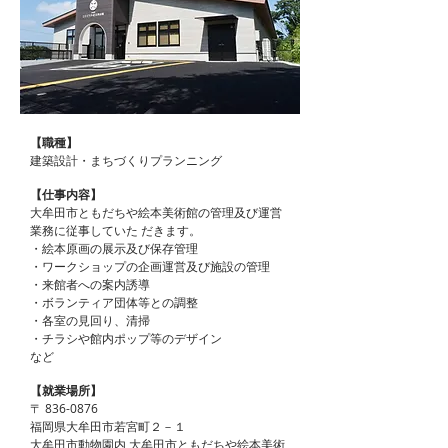
【職種】
建築設計・まちづくりプランニング
【仕事内容】
大牟田市ともだちや絵本美術館の管理及び運営
業務に従事していた だきます。
・絵本原画の展示及び保存管理
・ワークショップの企画運営及び施設の管理
・来館者への案内誘導
・ボランティア団体等との調整
・各室の見回り、清掃
・チラシや館内ポップ等のデザイン
など
【就業場所】
〒 836-0876
福岡県大牟田市若宮町２－１
大牟田市動物園内 大牟田市ともだちや絵本美術