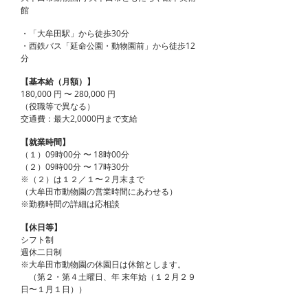
館
・「大牟田駅」から徒歩30分
・西鉄バス「延命公園・動物園前」から徒歩12
分
【基本給（月額）】
180,000 円 〜 280,000 円
（役職等で異なる）
交通費：最大2,0000円まで支給
【就業時間】
（１）09時00分 〜 18時00分
（２）09時00分 〜 17時30分
※（２）は１２／１〜２月末まで
（大牟田市動物園の営業時間にあわせる）
※勤務時間の詳細は応相談
【休日等】
シフト制
週休二日制
※大牟田市動物園の休園日は休館とします。
（第２・第４土曜日、年 末年始（１２月２９
日〜１月１日））