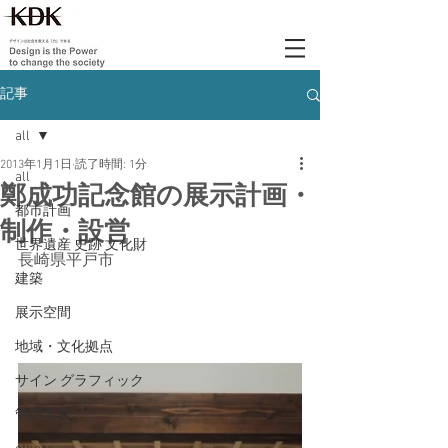
記事
all
2013年1月1日
読了時間: 1分
all
鄭成功記念館の展示計画・
都市計画
制作・設営
世界遺産 史跡 文化財
長崎県平戸市
建築
展示空間
地域・文化拠点
サイン グラフィック
管理運営