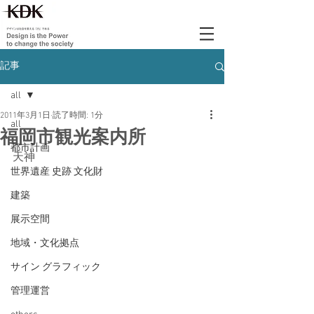
記事
all
2011年3月1日
読了時間: 1分
all
福岡市観光案内所
都市計画
天神
世界遺産 史跡 文化財
建築
展示空間
地域・文化拠点
サイン グラフィック
管理運営