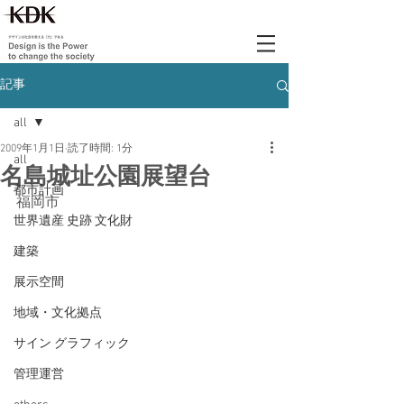
記事
all
2009年1月1日
読了時間: 1分
all
名島城址公園展望台
都市計画
福岡市
世界遺産 史跡 文化財
建築
展示空間
地域・文化拠点
サイン グラフィック
管理運営