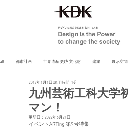
all
都市計画
世界遺産 史跡 文化財
建築
展示空間
2013年1月1日
読了時間: 1分
others
九州芸術工科大学
マン！
更新日：
2022年6月21日
イベントARTing 第9号特集