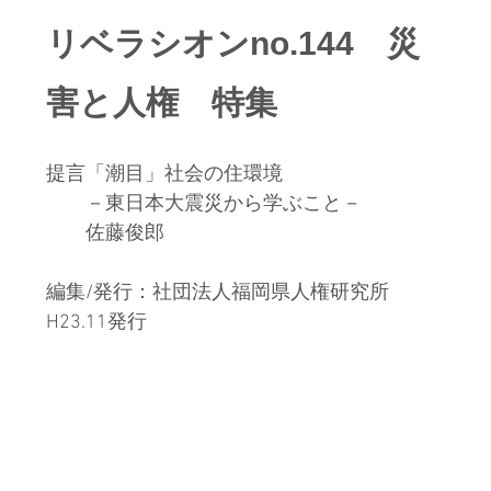
リベラシオンno.144　災
害と人権　特集
提言「潮目」社会の住環境
　　－東日本大震災から学ぶこと－
　　佐藤俊郎
編集/発行：社団法人福岡県人権研究所　
H23.11発行