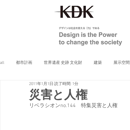
all
都市計画
世界遺産 史跡 文化財
建築
展示空間
2011年1月1日
読了時間: 1分
others
災害と人権
リベラシオンno.144　特集災害と人権