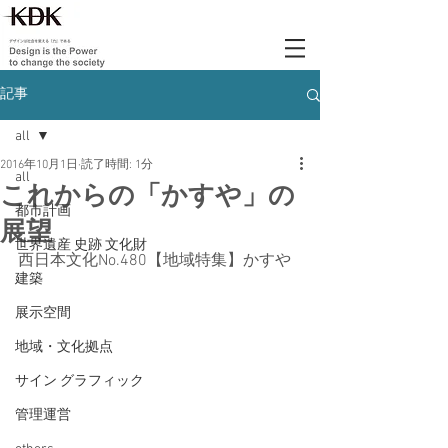
記事
all
2016年10月1日
読了時間: 1分
all
これからの「かすや」の
都市計画
展望
世界遺産 史跡 文化財
西日本文化No.480【地域特集】かすや
建築
展示空間
地域・文化拠点
サイン グラフィック
管理運営