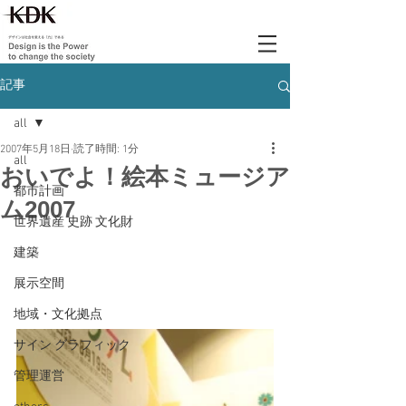
記事
all
2007年5月18日
読了時間: 1分
all
おいでよ！絵本ミュージア
都市計画
ム2007
世界遺産 史跡 文化財
建築
展示空間
地域・文化拠点
サイン グラフィック
管理運営