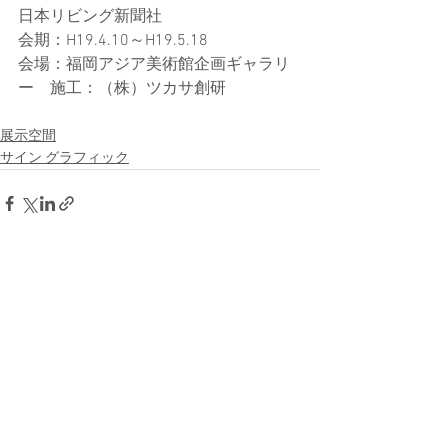
日本リビング新聞社
会期：H19.4.10～H19.5.18
会場：福岡アジア美術館企画ギャラリ
ー　施工：（株）ツカサ創研
展示空間
サイン グラフィック
すべて表示
最新記事