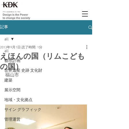
記事
all
2013年9月1日
読了時間: 1分
all
えほんの国（リムこども
都市計画
の国）
世界遺産 史跡 文化財
福山市
建築
展示空間
地域・文化拠点
サイン グラフィック
管理運営