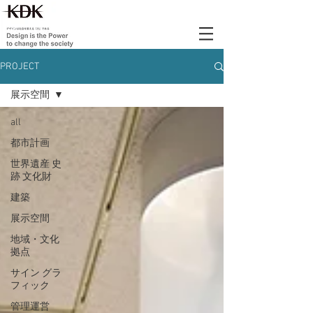
PROJECT
展示空間
all
都市計画
世界遺産 史
跡 文化財
建築
展示空間
地域・文化
拠点
サイン グラ
フィック
管理運営