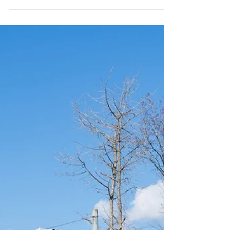
都市計画
ひさやま健康ライブラリ
ー
福岡県久山町 健康まちづくりの発信拠点
『健康まちづくりの発信拠点』 これまでの
「ひさやま研究・健診」の活動や成果の情報
発信地を設けた。さらに今後数年かけてソフ
トとハードの充実を図り、住民とともに交流
の場・学びの場として「健康」の拠点づくり
を進行していく。...