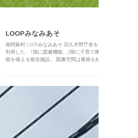
建築
LOOPみなみあそ
南阿蘇村 LOOPみなみあそ 旧久木野庁舎を再
利用した、1階に図書機能、2階に子育て機
能を備える複合施設。 図書空間は書籍を結
節点として展示と融合した体感型の空間づく
りとし、子どもたちの心の感性を育てる室内
環境になることを目指して設計した。...