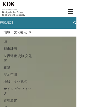
PROJECT
地域・文化拠点
all
都市計画
世界遺産 史跡 文化
財
建築
展示空間
地域・文化拠点
サイン グラフィッ
ク
管理運営