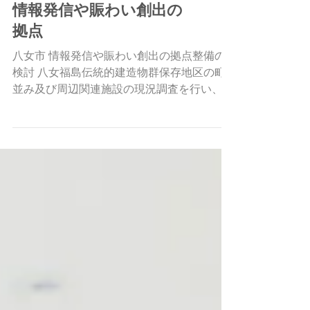
都市計画
情報発信や賑わい創出の
拠点
八女市 情報発信や賑わい創出の拠点整備の
検討 八女福島伝統的建造物群保存地区の町
並み及び周辺関連施設の現況調査を行い、八
女市横町町家交流館（写真上）と旧木下家住
宅（写真下）を中心に情報発信のあり方や賑
わい創出プログラムを検討し、今後の情報発
信機能整備に関する基本方針をまとめ...